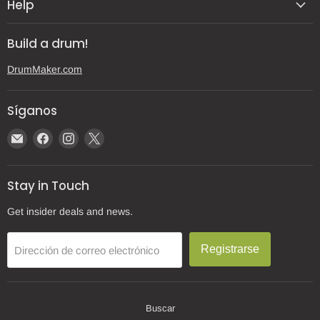
Help
Build a drum!
DrumMaker.com
Síganos
Encuéntrenos
Encuéntrenos
Encuéntrenos
Encuéntrenos
en
en
en
en
Correo
Facebook
Instagram
X
Stay in Touch
electrónico
Get insider deals and news.
Registrarse
Dirección de correo electrónico
Buscar