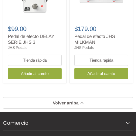
Pedal
Pedal
de
de
$99.00
$179.00
efecto
efecto
DELAY
JHS
Pedal de efecto DELAY
Pedal de efecto JHS
SERIE
MILKMAN
SERIE JHS 3
MILKMAN
JHS
JHS Pedals
JHS Pedals
3
Tienda rápida
Tienda rápida
Añadir al carrito
Añadir al carrito
Volver arriba
Comercio